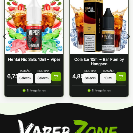
Hentai Nic Salts 10ml – Viper
Cola Ice 10ml – Bar Fuel by
Hangsen
TAMAÑO
NICOTINA
NICOTINA
TAMAÑO
6,75
€
4,80
€
Entrega lunes
Entrega lunes