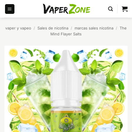
Saltar
al
contenido
vaper y vapeo
/
Sales de nicotina
/
marcas sales nicotina
/
The
Mind Flayer Salts