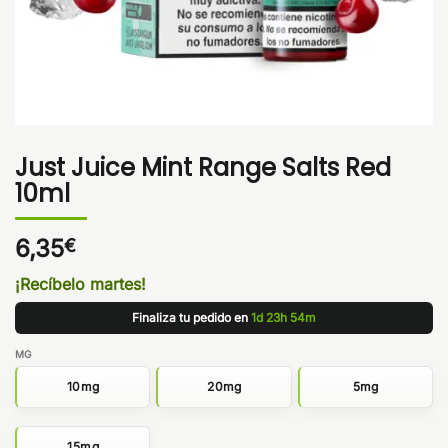
Just Juice Mint Range Salts Red
10ml
6,35
€
¡Recíbelo martes!
Finaliza tu pedido en
1d 23h 54m
MG
10mg
20mg
5mg
15mg