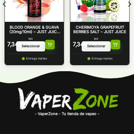
BLOOD ORANGE & GUAVA
CHERIMOYA GRAPEFRUIT
(20mg/10ml) – JUST JUICE
BERRIES SALT – JUST JUICE
NICSALT
MG
MG
7,34
€
7,34
€
Entrega martes
Entrega martes
- VaperZone - Tu tienda de vapeo -