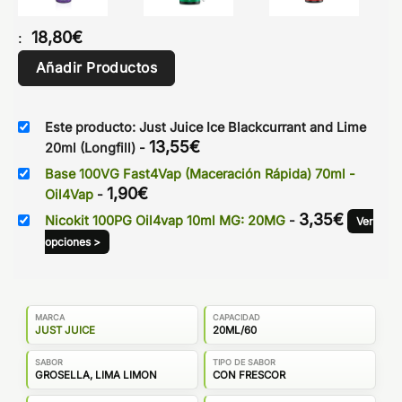
18,80
€
:
Añadir Productos
Este producto: Just Juice Ice Blackcurrant and Lime
13,55
€
20ml (Longfill)
-
Base 100VG Fast4Vap (Maceración Rápida) 70ml -
1,90
€
Oil4Vap
-
3,35
€
Nicokit 100PG Oil4vap 10ml MG: 20MG
-
Ver
opciones >
MARCA
CAPACIDAD
JUST JUICE
20ML/60
SABOR
TIPO DE SABOR
GROSELLA, LIMA LIMON
CON FRESCOR