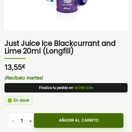
Just Juice Ice Blackcurrant and
Lime 20ml (Longfill)
13,55
€
¡Recíbelo martes!
Finaliza tu pedido en
1d 08h 03m
En stock
Just Juice Ice Blackcurrant and Lime 20ml (Longfill) cantida
AÑADIR AL CARRITO