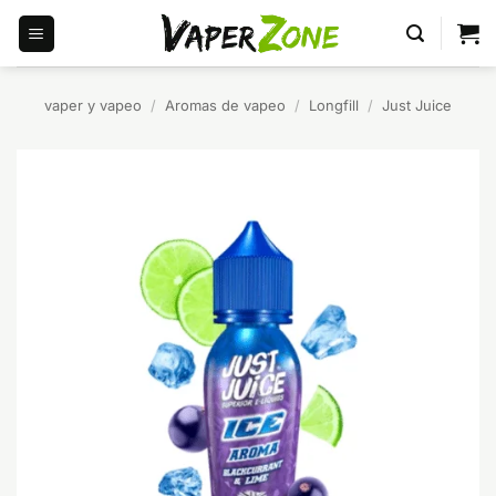
Saltar
al
contenido
vaper y vapeo
/
Aromas de vapeo
/
Longfill
/
Just Juice