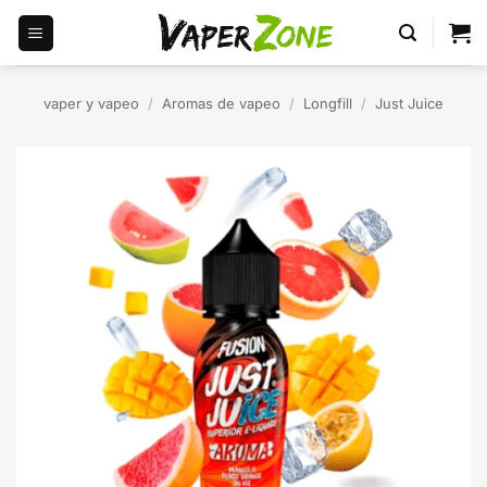
Saltar
al
contenido
vaper y vapeo
/
Aromas de vapeo
/
Longfill
/
Just Juice