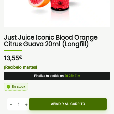
Just Juice Iconic Blood Orange
Citrus Guava 20ml (Longfill)
13,55
€
¡Recíbelo martes!
Finaliza tu pedido en
2d 23h 11m
En stock
Just Juice Iconic Blood Orange Citrus Guava 20ml (Longfill)
AÑADIR AL CARRITO