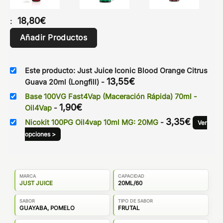
18,80
€
:
Añadir Productos
Este producto: Just Juice Iconic Blood Orange Citrus
13,55
€
Guava 20ml (Longfill)
-
Base 100VG Fast4Vap (Maceración Rápida) 70ml -
1,90
€
Oil4Vap
-
3,35
€
Nicokit 100PG Oil4vap 10ml MG: 20MG
-
Ver
opciones >
MARCA
CAPACIDAD
JUST JUICE
20ML/60
SABOR
TIPO DE SABOR
GUAYABA, POMELO
FRUTAL