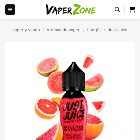
Saltar
al
contenido
vaper y vapeo
/
Aromas de vapeo
/
Longfill
/
Just Juice