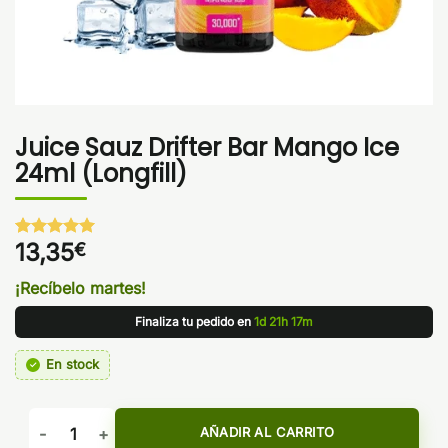
Juice Sauz Drifter Bar Mango Ice
24ml (Longfill)
13,35
€
Valorado
1
con
5
de 5
en base a
¡Recíbelo martes!
valoración
de un
Finaliza tu pedido en
1d 21h 17m
cliente
En stock
Juice Sauz Drifter Bar Mango Ice 24ml (Longfill) cantidad
AÑADIR AL CARRITO