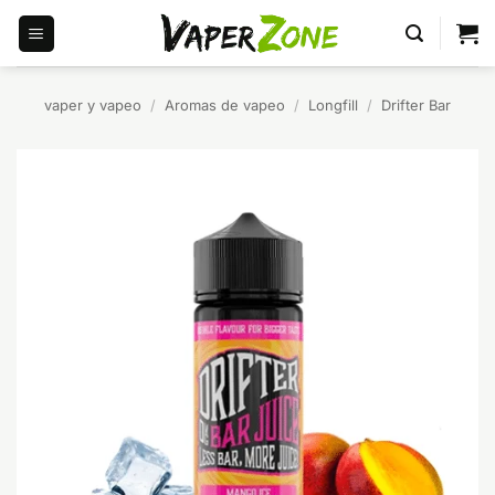
Saltar
al
contenido
vaper y vapeo
/
Aromas de vapeo
/
Longfill
/
Drifter Bar