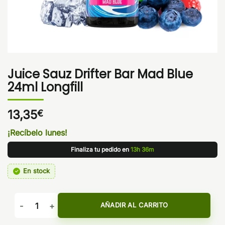
Juice Sauz Drifter Bar Mad Blue
24ml Longfill
13,35
€
¡Recíbelo lunes!
Finaliza tu pedido en
13h 36m
En stock
Juice Sauz Drifter Bar Mad Blue 24ml Longfill cantidad
AÑADIR AL CARRITO