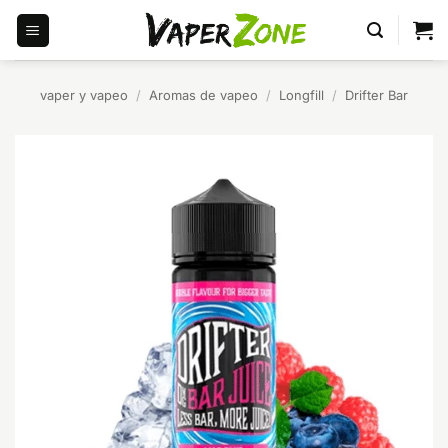
Saltar
al
contenido
vaper y vapeo
/
Aromas de vapeo
/
Longfill
/
Drifter Bar