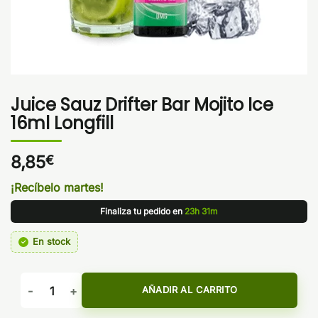
Juice Sauz Drifter Bar Mojito Ice
16ml Longfill
8,85
€
¡Recíbelo martes!
Finaliza tu pedido en
23h 31m
En stock
Juice Sauz Drifter Bar Mojito Ice 16ml Longfill cantidad
AÑADIR AL CARRITO