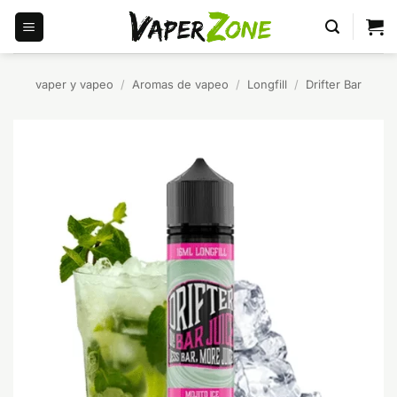
Saltar
al
contenido
vaper y vapeo
/
Aromas de vapeo
/
Longfill
/
Drifter Bar