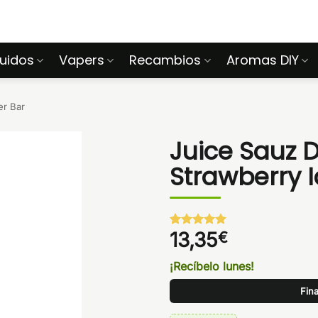
quidos
Vapers
Recambios
Aromas DIY
er Bar
Juice Sauz D
Strawberry I
13,35
€
Valorado
1
con
5
de 5
en base a
¡Recíbelo lunes!
valoración
de un
Fina
cliente