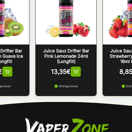
Drifter Bar
Juice Sauz Drifter Bar
Juice Sauz
n Guava Ice
Pink Lemonade 24ml
Strawberr
ngfill
(Longfill)
16ml 
€
13,35
€
8,8
ga lunes
Entrega lunes
Entr