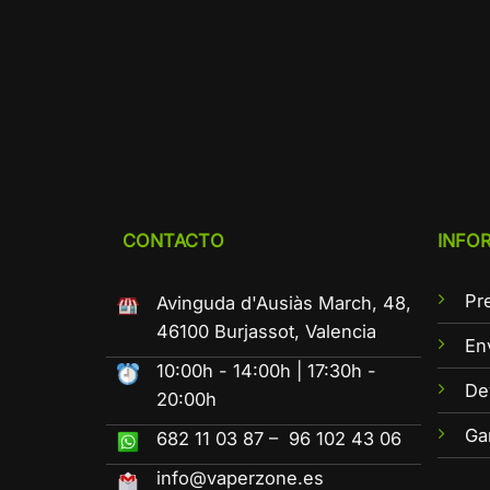
CONTACTO
INFO
Pr
Avinguda d'Ausiàs March, 48,
46100 Burjassot, Valencia
En
10:00h - 14:00h | 17:30h -
De
20:00h
Ga
682 11 03 87 – 96 102 43 06
info@vaperzone.es