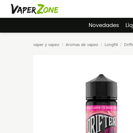
Saltar
al
contenido
Novedades
Lí
vaper y vapeo
/
Aromas de vapeo
/
Longfill
/
Drift