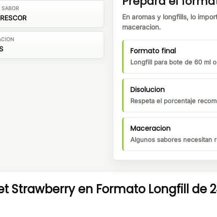
Prepara el forma
E SABOR
En aromas y longfills, lo impor
FRESCOR
maceracion.
ACION
S
Formato final
Longfill para bote de 60 ml 
Disolucion
Respeta el porcentaje recom
Maceracion
Algunos sabores necesitan r
et Strawberry en Formato Longfill de 