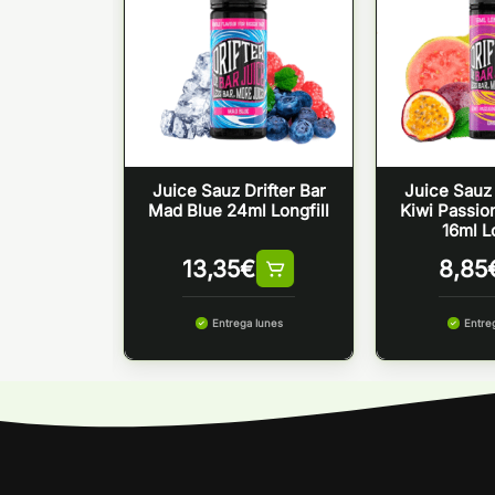
rifter Bar
Juice Sauz Drifter Bar
Juice Sauz 
anana Ice
Mad Blue 24ml Longfill
Kiwi Passio
gfill
16ml Lo
€
13,35
€
8,85
 lunes
Entrega lunes
Entre