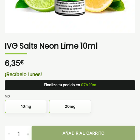
IVG Salts Neon Lime 10ml
6,35
€
¡Recíbelo lunes!
Finaliza tu pedido en
07h 10m
MG
10mg
20mg
IVG Salts Neon Lime 10ml cantidad
AÑADIR AL CARRITO