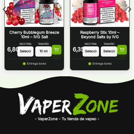
Cherry Bubblegum Breeze
Raspberry Stix 10ml –
10ml – IVG Salt
Beyond Salts by IVG
NICOTINA
TAMAÑO
NICOTINA
TAMAÑO
6,80
€
6,35
€
Entrega lunes
Entrega lunes
- VaperZone - Tu tienda de vapeo -