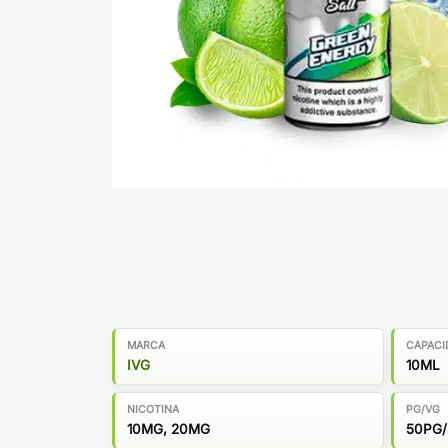
MARCA
CAPACI
IVG
10ML
NICOTINA
PG/VG
10MG, 20MG
50PG