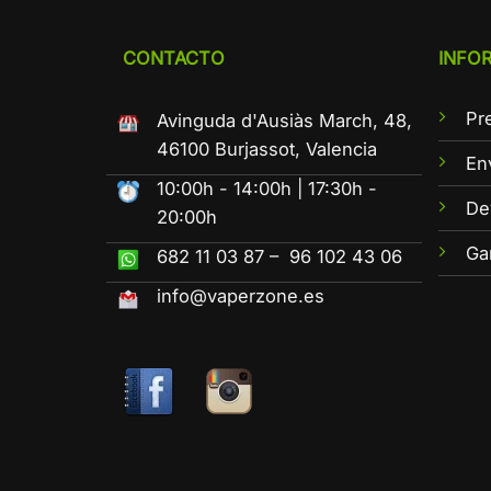
CONTACTO
INFO
Pr
Avinguda d'Ausiàs March, 48,
46100 Burjassot, Valencia
En
10:00h - 14:00h | 17:30h -
De
20:00h
Ga
682 11 03 87 – 96 102 43 06
info@vaperzone.es