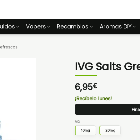
quidos
Vapers
Recambios
Aromas DIY
Refrescos
IVG Salts G
6,95
€
¡Recíbelo lunes!
Fina
MG
10mg
20mg