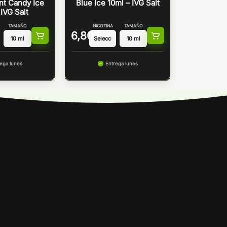
nt Candy Ice
Blue Ice 10ml – IVG Salt
 IVG Salt
TAMAÑO
NICOTINA
TAMAÑO
6,80
€
ega lunes
Entrega lunes