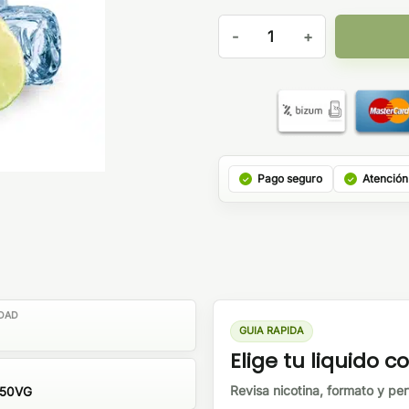
IVG Salts Green Energy 10ml 
Pago seguro
Atención
DAD
GUIA RAPIDA
Elige tu liquido co
Revisa nicotina, formato y perf
/50VG