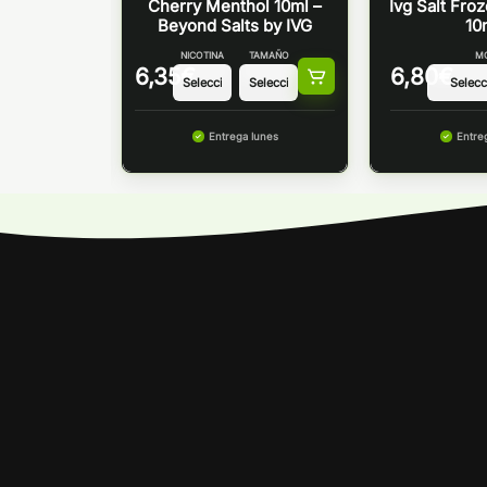
 – IVG Salt
Cherry Menthol 10ml –
Ivg Salt Fro
Beyond Salts by IVG
10
TAMAÑO
NICOTINA
TAMAÑO
M
6,35
€
6,80
€
 lunes
Entrega lunes
Entre