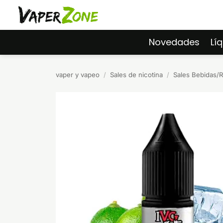
Saltar
al
contenido
Novedades
Lí
vaper y vapeo
/
Sales de nicotina
/
Sales Bebidas/