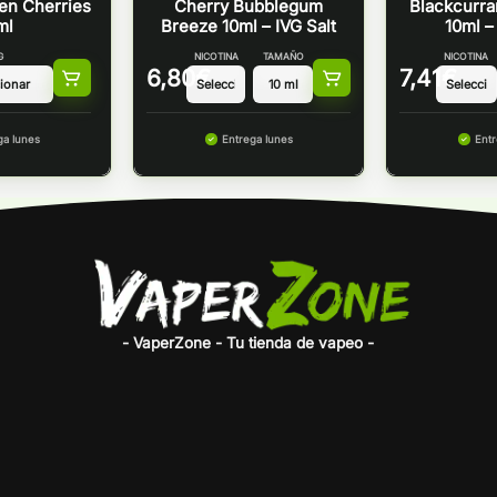
zen Cherries
Cherry Bubblegum
Blackcurra
ml
Breeze 10ml – IVG Salt
10ml –
G
NICOTINA
TAMAÑO
NICOTINA
6,80
€
7,41
€
ga lunes
Entrega lunes
Entr
- VaperZone - Tu tienda de vapeo -