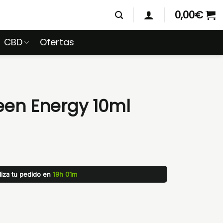
0,00
€
CBD
Ofertas
reen Energy 10ml
liza tu pedido en
19h 01m