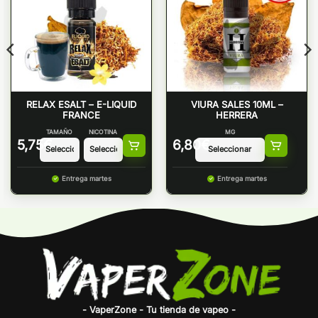
RELAX ESALT – E-LIQUID
VIURA SALES 10ML –
FRANCE
HERRERA
TAMAÑO
NICOTINA
MG
5,75
€
6,80
€
Entrega martes
Entrega martes
- VaperZone - Tu tienda de vapeo -