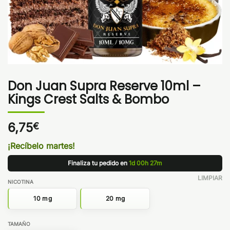
Don Juan Supra Reserve 10ml –
Kings Crest Salts & Bombo
6,75
€
¡Recíbelo martes!
Finaliza tu pedido en
1d 00h 27m
LIMPIAR
NICOTINA
10 mg
20 mg
TAMAÑO