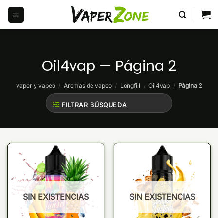
Saltar
al
contenido
Oil4vap — Página 2
vaper y vapeo
/
Aromas de vapeo
/
Longfill
/
Oil4vap
/
Página 2
FILTRAR BÚSQUEDA
SIN EXISTENCIAS
SIN EXISTENCIAS