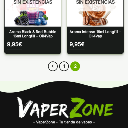
SIN EXISTENCIAS
SIN EXISTENCIAS
Aroma Black & Red Bubble
Aroma Intenso 16ml Longfill –
16ml Longfill – Oil4Vap
Oil4Vap
9,95
€
9,95
€
1
2
- VaperZone - Tu tienda de vapeo -