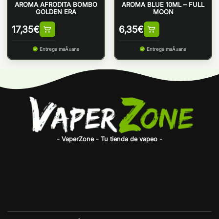
AROMA AFRODITA BOMBO
AROMA BLUE 10ML – FULL
GOLDEN ERA
MOON
17,35
€
6,35
€
Entrega maÃ±ana
Entrega maÃ±ana
- VaperZone - Tu tienda de vapeo -