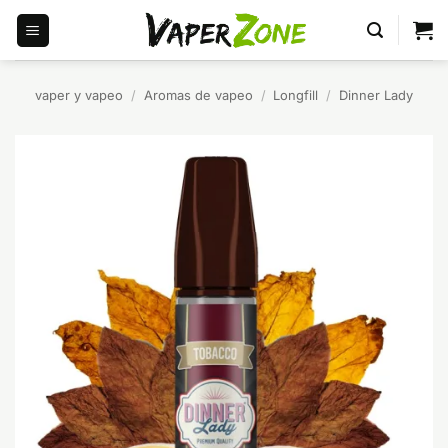
Saltar
al
contenido
vaper y vapeo
/
Aromas de vapeo
/
Longfill
/
Dinner Lady