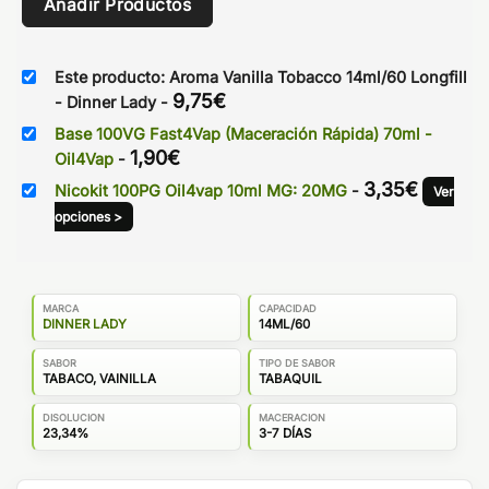
Añadir Productos
Este producto: Aroma Vanilla Tobacco 14ml/60 Longfill
9,75
€
- Dinner Lady
-
Base 100VG Fast4Vap (Maceración Rápida) 70ml -
1,90
€
Oil4Vap
-
3,35
€
Nicokit 100PG Oil4vap 10ml MG: 20MG
-
Ver
opciones >
MARCA
CAPACIDAD
DINNER LADY
14ML/60
SABOR
TIPO DE SABOR
TABACO, VAINILLA
TABAQUIL
DISOLUCION
MACERACION
23,34%
3-7 DÍAS