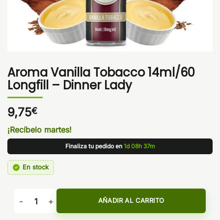
Aroma Vanilla Tobacco 14ml/60
Longfill – Dinner Lady
9,75
€
¡Recíbelo martes!
Finaliza tu pedido en
1d 08h 37m
En stock
Aroma Vanilla Tobacco 14ml/60 Longfill - Dinner Lady canti
AÑADIR AL CARRITO