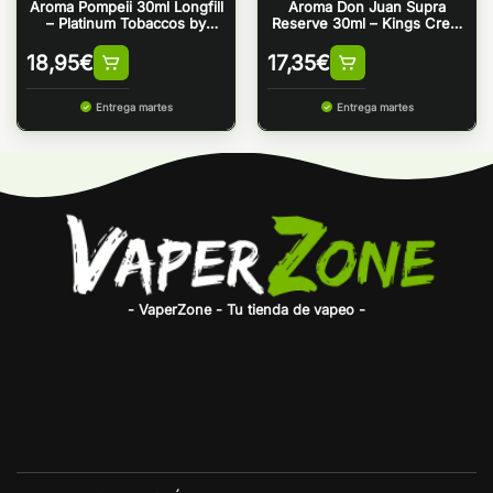
Aroma Pompeii 30ml Longfill
Aroma Don Juan Supra
– Platinum Tobaccos by
Reserve 30ml – Kings Crest
Bombo
& Bombo
18,95
€
17,35
€
Entrega martes
Entrega martes
- VaperZone - Tu tienda de vapeo -