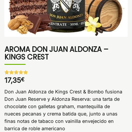
AROMA DON JUAN ALDONZA –
KINGS CREST
17,35
€
Valorado
1
con
5
de 5
en base a
Don Juan Aldonza de Kings Crest & Bombo fusiona
valoración
de un
Don Juan Reserve y Aldonza Reserva: una tarta de
cliente
chocolate con galletas graham, mantequilla de
nueces pecanas y crema batida que, junto a unas
finas notas de tabaco con vainilla envejecido en
barrica de roble americano