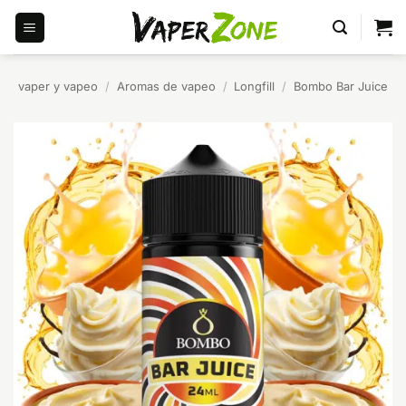
Saltar
al
contenido
vaper y vapeo
/
Aromas de vapeo
/
Longfill
/
Bombo Bar Juice