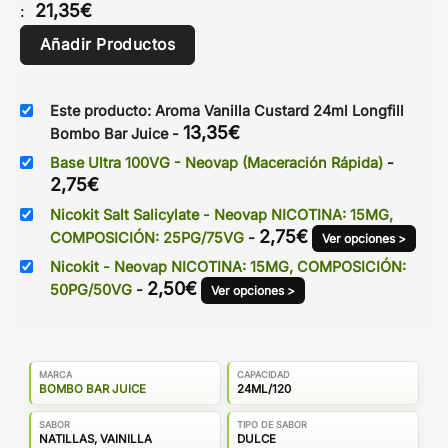
21,35
€
:
Añadir Productos
Este producto: Aroma Vanilla Custard 24ml Longfill
13,35
€
Bombo Bar Juice
-
Base Ultra 100VG - Neovap (Maceración Rápida)
-
2,75
€
Nicokit Salt Salicylate - Neovap NICOTINA: 15MG,
2,75
€
COMPOSICIÓN: 25PG/75VG
-
Ver opciones >
Nicokit - Neovap NICOTINA: 15MG, COMPOSICIÓN:
2,50
€
50PG/50VG
-
Ver opciones >
MARCA
CAPACIDAD
BOMBO BAR JUICE
24ML/120
SABOR
TIPO DE SABOR
NATILLAS, VAINILLA
DULCE