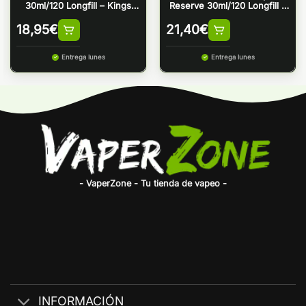
30ml/120 Longfill – Kings
Reserve 30ml/120 Longfill –
Crest
Kings Crest & Bombo
18,95
€
21,40
€
Entrega lunes
Entrega lunes
- VaperZone - Tu tienda de vapeo -
INFORMACIÓN