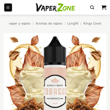
Saltar
al
contenido
vaper y vapeo
/
Aromas de vapeo
/
Longfill
/
Kings Crest