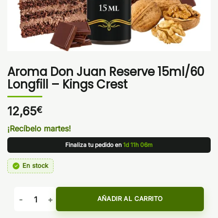
Aroma Don Juan Reserve 15ml/60
Longfill – Kings Crest
12,65
€
¡Recíbelo martes!
Finaliza tu pedido en
1d 11h 06m
En stock
Aroma Don Juan Reserve 15ml/60 Longfill - Kings Crest can
AÑADIR AL CARRITO