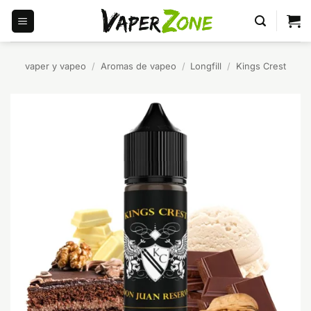
Saltar
al
contenido
vaper y vapeo
/
Aromas de vapeo
/
Longfill
/
Kings Crest