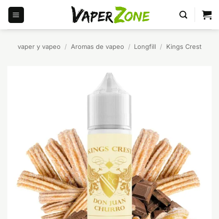
Saltar
al
contenido
vaper y vapeo
/
Aromas de vapeo
/
Longfill
/
Kings Crest