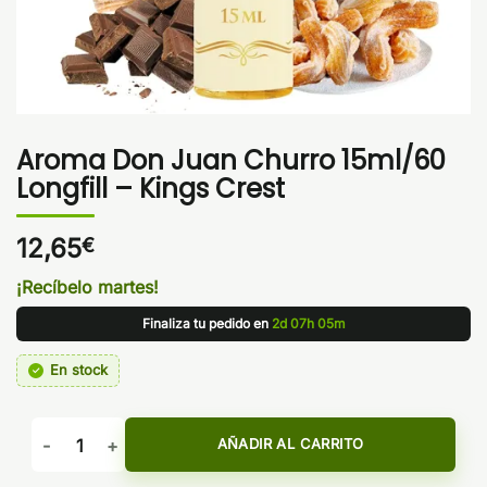
Aroma Don Juan Churro 15ml/60
Longfill – Kings Crest
12,65
€
¡Recíbelo martes!
Finaliza tu pedido en
2d 07h 05m
En stock
Aroma Don Juan Churro 15ml/60 Longfill - Kings Crest cant
AÑADIR AL CARRITO