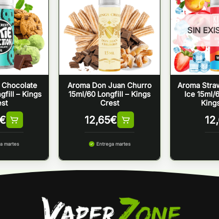
SIN EXI
 Chocolate
Aroma Don Juan Churro
Aroma Stra
fill – Kings
15ml/60 Longfill – Kings
Ice 15ml/6
st
Crest
King
€
12,65
€
12
a martes
Entrega martes