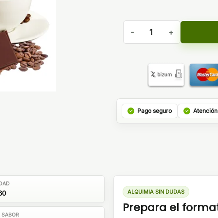
Aroma Don Juan Café 15ml/6
Pago seguro
Atención
DAD
ALQUIMIA SIN DUDAS
60
Prepara el forma
E SABOR