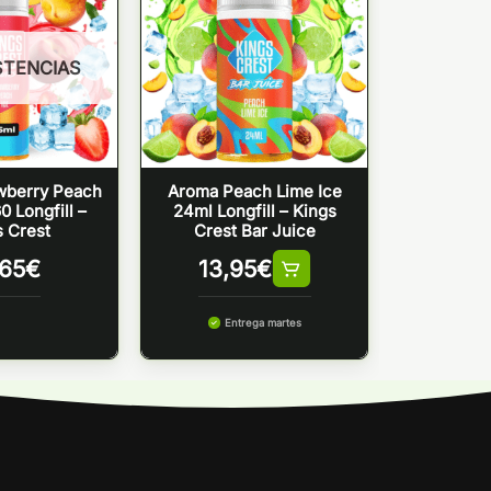
STENCIAS
wberry Peach
Aroma Peach Lime Ice
0 Longfill –
24ml Longfill – Kings
s Crest
Crest Bar Juice
,65
€
13,95
€
Entrega martes