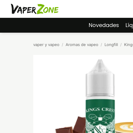
Saltar
al
contenido
Novedades
Lí
vaper y vapeo
/
Aromas de vapeo
/
Longfill
/
King