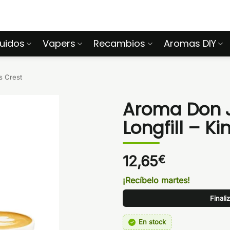
quidos
Vapers
Recambios
Aromas DIY
s Crest
Aroma Don 
Longfill – Ki
12,65
€
¡Recíbelo martes!
Finali
En stock