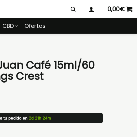
0,00
€
CBD
Ofertas
Juan Café 15ml/60
ngs Crest
za tu pedido en
2d 21h 24m