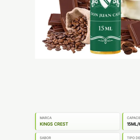
MARCA
CAPACI
KINGS CREST
15ML/
SABOR
TIPO D