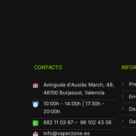
CONTACTO
INFO
Pr
Avinguda d'Ausiàs March, 48,
46100 Burjassot, Valencia
En
10:00h - 14:00h | 17:30h -
De
20:00h
Ga
682 11 03 87 – 96 102 43 06
info@vaperzone.es