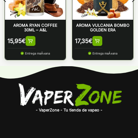
AROMA RYAN COFFEE
AROMA VULCANIA BOMBO
30ML – A&L
GOLDEN ERA
15,95
€
17,35
€
Entrega maÃ±ana
Entrega maÃ±ana
- VaperZone - Tu tienda de vapeo -