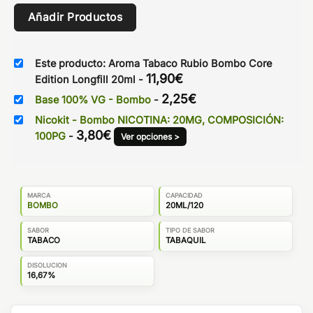
Añadir Productos
Este producto: Aroma Tabaco Rubio Bombo Core
11,90
€
Edition Longfill 20ml
-
2,25
€
Base 100% VG - Bombo
-
Nicokit - Bombo NICOTINA: 20MG, COMPOSICIÓN:
3,80
€
100PG
-
Ver opciones >
MARCA
CAPACIDAD
BOMBO
20ML/120
SABOR
TIPO DE SABOR
TABACO
TABAQUIL
DISOLUCION
16,67%