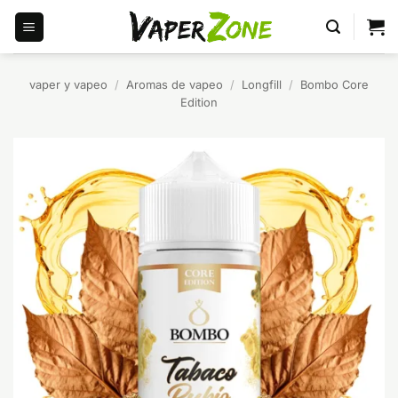
Saltar
al
contenido
vaper y vapeo
/
Aromas de vapeo
/
Longfill
/
Bombo Core
Edition