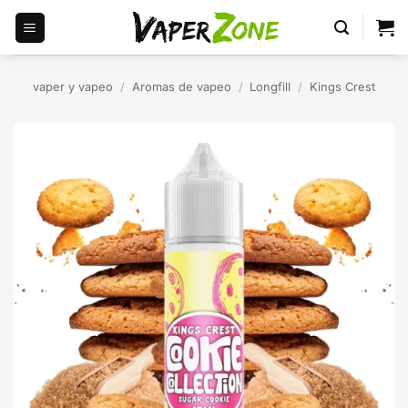
Saltar
al
contenido
vaper y vapeo
/
Aromas de vapeo
/
Longfill
/
Kings Crest