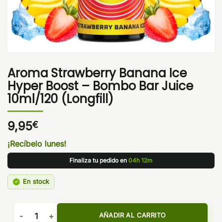
Aroma Strawberry Banana Ice
Hyper Boost – Bombo Bar Juice
10ml/120 (Longfill)
9,95
€
¡Recíbelo lunes!
Finaliza tu pedido en
04h 12m
En stock
Aroma Strawberry Banana Ice Hyper Boost - Bombo Bar Juice 
AÑADIR AL CARRITO