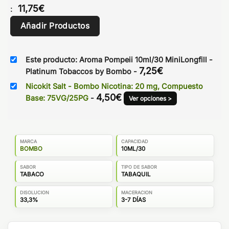
11,75
€
:
Añadir Productos
Este producto: Aroma Pompeii 10ml/30 MiniLongfill -
7,25
€
Platinum Tobaccos by Bombo
-
Nicokit Salt - Bombo Nicotina: 20 mg, Compuesto
4,50
€
Base: 75VG/25PG
-
Ver opciones >
MARCA
CAPACIDAD
BOMBO
10ML/30
SABOR
TIPO DE SABOR
TABACO
TABAQUIL
DISOLUCION
MACERACION
33,3%
3-7 DÍAS