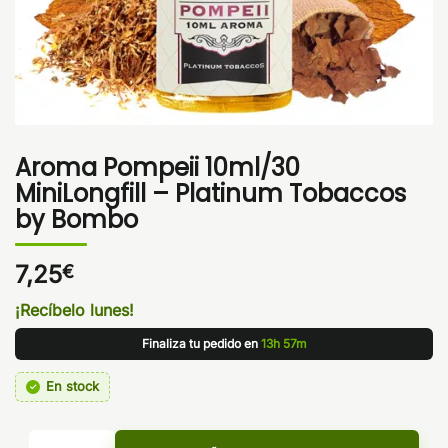
Aroma Pompeii 10ml/30
MiniLongfill – Platinum Tobaccos
by Bombo
7,25
€
¡Recíbelo lunes!
Finaliza tu pedido en
13h 57m
En stock
Aroma Pompeii 10ml/30 MiniLongfill - Platinum Tobaccos b