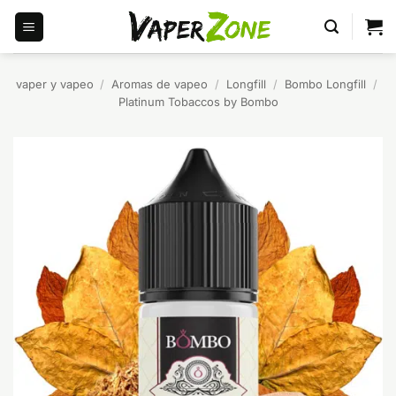
Saltar
al
contenido
vaper y vapeo
/
Aromas de vapeo
/
Longfill
/
Bombo Longfill
/
Platinum Tobaccos by Bombo