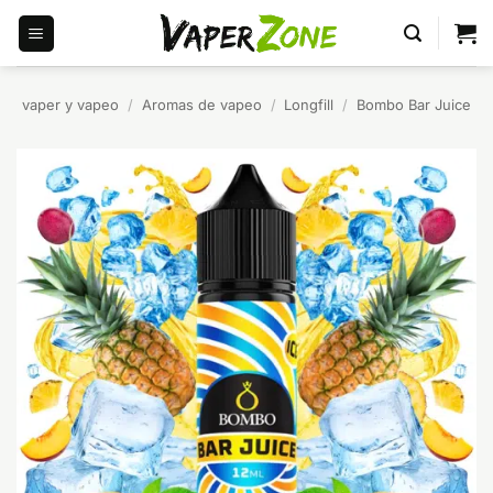
Saltar
al
contenido
vaper y vapeo
/
Aromas de vapeo
/
Longfill
/
Bombo Bar Juice