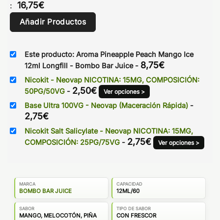
16,75
€
:
Añadir Productos
Este producto: Aroma Pineapple Peach Mango Ice
8,75
€
12ml Longfill - Bombo Bar Juice
-
Nicokit - Neovap NICOTINA: 15MG, COMPOSICIÓN:
2,50
€
50PG/50VG
-
Ver opciones >
Base Ultra 100VG - Neovap (Maceración Rápida)
-
2,75
€
Nicokit Salt Salicylate - Neovap NICOTINA: 15MG,
2,75
€
COMPOSICIÓN: 25PG/75VG
-
Ver opciones >
MARCA
CAPACIDAD
BOMBO BAR JUICE
12ML/60
SABOR
TIPO DE SABOR
MANGO, MELOCOTÓN, PIÑA
CON FRESCOR