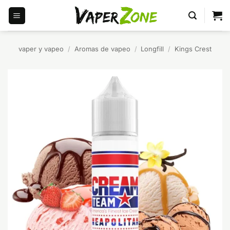
Saltar
al
contenido
vaper y vapeo
/
Aromas de vapeo
/
Longfill
/
Kings Crest