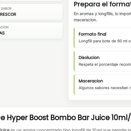
Prepara el forma
E SABOR
En aromas y longfills, lo impor
FRESCOR
maceracion.
ACION
ÍAS
Formato final
Longfill para bote de 60 ml 
Disolucion
Respeta el porcentaje recom
Maceracion
Algunos sabores necesitan r
Hyper Boost Bombo Bar Juice 10ml/12
Juice
es un aroma concentrado tipo longfill de 10 ml que permite pr