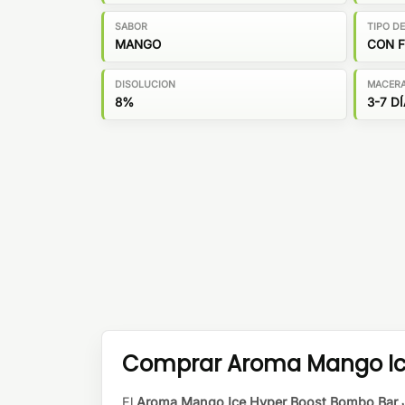
SABOR
TIPO D
MANGO
CON 
DISOLUCION
MACER
8%
3-7 D
Comprar Aroma Mango Ice 
El
Aroma Mango Ice Hyper Boost Bombo Bar 