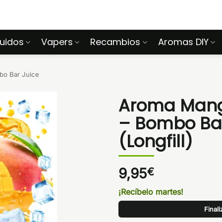
quidos
Vapers
Recambios
Aromas DIY
o Bar Juice
Aroma Mang
– Bombo Bar
(Longfill)
9,95
€
¡Recíbelo martes!
Final