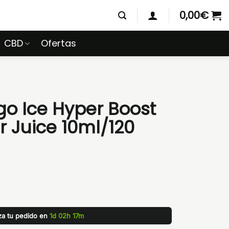
0,00
€
CBD
Ofertas
o Ice Hyper Boost
 Juice 10ml/120
iza tu pedido en
1d 02h 17m