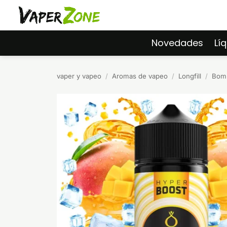
Saltar
al
contenido
Novedades
Lí
vaper y vapeo
/
Aromas de vapeo
/
Longfill
/
Bomb