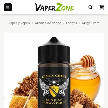
Saltar
al
contenido
vaper y vapeo
/
Aromas de vapeo
/
Longfill
/
Kings Crest