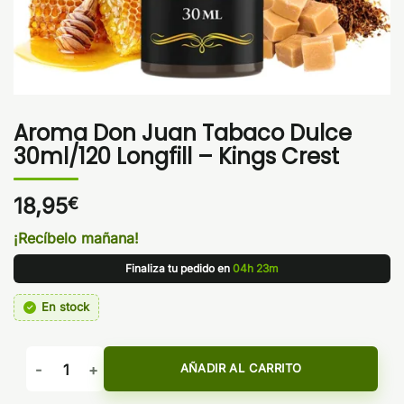
Aroma Don Juan Tabaco Dulce
30ml/120 Longfill – Kings Crest
18,95
€
¡Recíbelo mañana!
Finaliza tu pedido en
04h 23m
En stock
Aroma Don Juan Tabaco Dulce 30ml/120 Longfill - Kings Cre
AÑADIR AL CARRITO