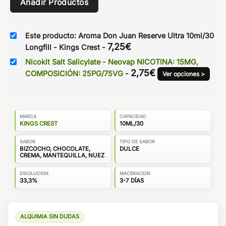
Añadir Productos
Este producto: Aroma Don Juan Reserve Ultra 10ml/30
7,25
€
Longfill - Kings Crest
-
Nicokit Salt Salicylate - Neovap NICOTINA: 15MG,
2,75
€
COMPOSICIÓN: 25PG/75VG
-
Ver opciones >
MARCA
CAPACIDAD
KINGS CREST
10ML/30
SABOR
TIPO DE SABOR
BIZCOCHO, CHOCOLATE,
DULCE
CREMA, MANTEQUILLA, NUEZ
DISOLUCION
MACERACION
33,3%
3-7 DÍAS
ALQUIMIA SIN DUDAS