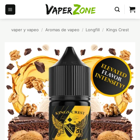
Saltar
al
contenido
vaper y vapeo
/
Aromas de vapeo
/
Longfill
/
Kings Crest