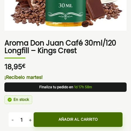
Aroma Don Juan Café 30ml/120
Longfill – Kings Crest
18,95
€
¡Recíbelo martes!
Finaliza tu pedido en
1d 17h 58m
En stock
Aroma Don Juan Café 30ml/120 Longfill - Kings Crest canti
AÑADIR AL CARRITO