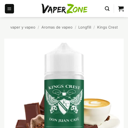
Saltar
al
contenido
vaper y vapeo
/
Aromas de vapeo
/
Longfill
/
Kings Crest