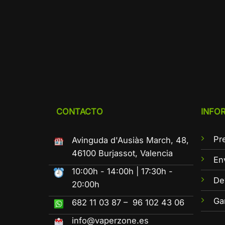
CONTACTO
INFO
Pr
Avinguda d'Ausiàs March, 48,
46100 Burjassot, Valencia
En
10:00h - 14:00h | 17:30h -
De
20:00h
Ga
682 11 03 87 – 96 102 43 06
info@vaperzone.es