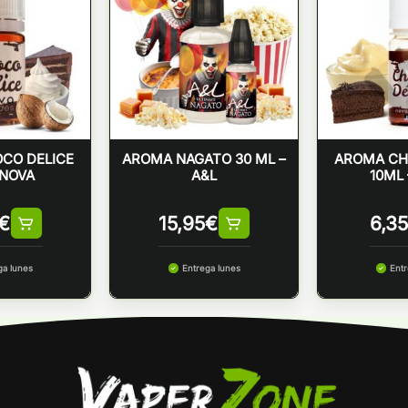
CO DELICE
AROMA NAGATO 30 ML –
AROMA CH
 NOVA
A&L
10ML 
€
15,95
€
6,35
ga lunes
Entrega lunes
Entr