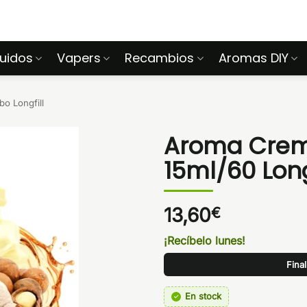
quidos
Vapers
Recambios
Aromas DIY
o Longfill
Aroma Crem
15ml/60 Lon
13,60
€
¡Recíbelo lunes!
Fina
En stock