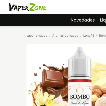
Saltar
al
contenido
Novedades
Lí
vaper y vapeo
/
Aromas de vapeo
/
Longfill
/
Bomb