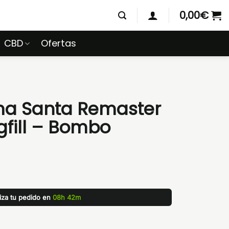
0,00
€
CBD
Ofertas
a Santa Remaster
gfill – Bombo
liza tu pedido en
08h 42m