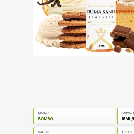
MARCA
CAPACI
BOMBO
15ML/
SABOR
TIPO D