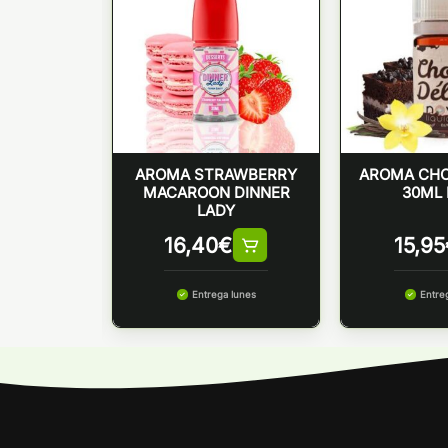
 PIE 10ML
AROMA STRAWBERRY
AROMA CHO
VA
MACAROON DINNER
30ML
LADY
16,40
€
15,95
 lunes
Entrega lunes
Entre