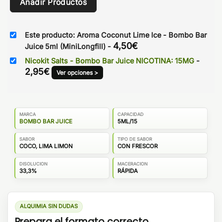
Añadir Productos
Este producto: Aroma Coconut Lime Ice - Bombo Bar
4,50
€
Juice 5ml (MiniLongfill)
-
Nicokit Salts - Bombo Bar Juice NICOTINA: 15MG
-
2,95
€
Ver opciones >
MARCA
CAPACIDAD
BOMBO BAR JUICE
5ML/15
SABOR
TIPO DE SABOR
COCO, LIMA LIMON
CON FRESCOR
DISOLUCION
MACERACION
33,3%
RÁPIDA
ALQUIMIA SIN DUDAS
Prepara el formato correcto