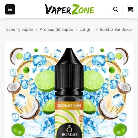
Saltar
al
contenido
vaper y vapeo
/
Aromas de vapeo
/
Longfill
/
Bombo Bar Juice