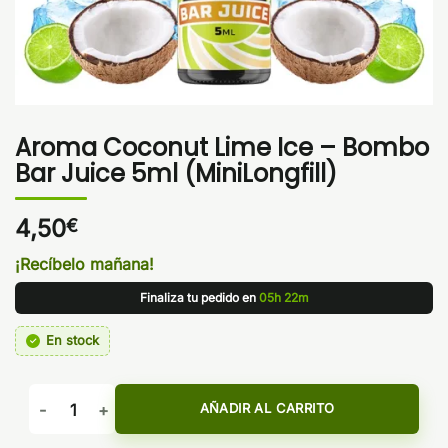
Aroma Coconut Lime Ice – Bombo
Bar Juice 5ml (MiniLongfill)
4,50
€
¡Recíbelo mañana!
Finaliza tu pedido en
05h 22m
En stock
Aroma Coconut Lime Ice - Bombo Bar Juice 5ml (MiniLongfil
AÑADIR AL CARRITO