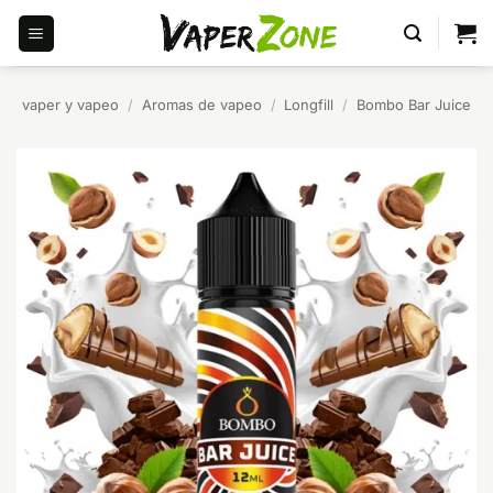
Saltar
al
contenido
vaper y vapeo
/
Aromas de vapeo
/
Longfill
/
Bombo Bar Juice