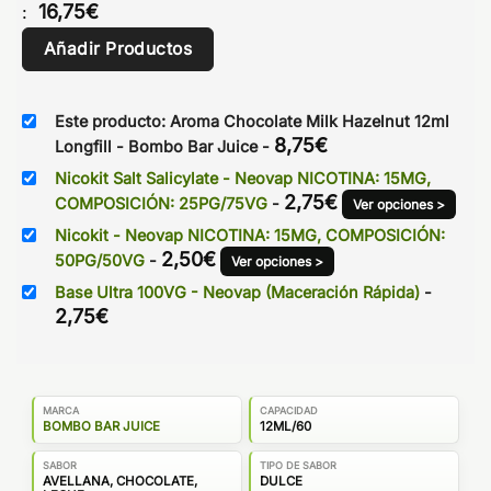
16,75
€
:
Añadir Productos
Este producto: Aroma Chocolate Milk Hazelnut 12ml
8,75
€
Longfill - Bombo Bar Juice
-
Nicokit Salt Salicylate - Neovap NICOTINA: 15MG,
2,75
€
COMPOSICIÓN: 25PG/75VG
-
Ver opciones >
Nicokit - Neovap NICOTINA: 15MG, COMPOSICIÓN:
2,50
€
50PG/50VG
-
Ver opciones >
Base Ultra 100VG - Neovap (Maceración Rápida)
-
2,75
€
MARCA
CAPACIDAD
BOMBO BAR JUICE
12ML/60
SABOR
TIPO DE SABOR
AVELLANA, CHOCOLATE,
DULCE