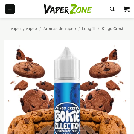
Saltar
al
contenido
vaper y vapeo
/
Aromas de vapeo
/
Longfill
/
Kings Crest