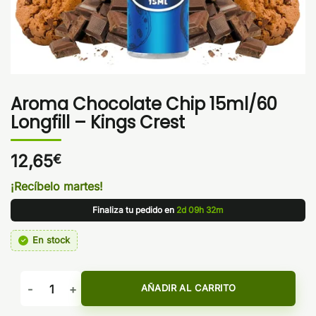
Aroma Chocolate Chip 15ml/60
Longfill – Kings Crest
12,65
€
¡Recíbelo martes!
Finaliza tu pedido en
2d 09h 32m
En stock
Aroma Chocolate Chip 15ml/60 Longfill - Kings Crest cantid
AÑADIR AL CARRITO