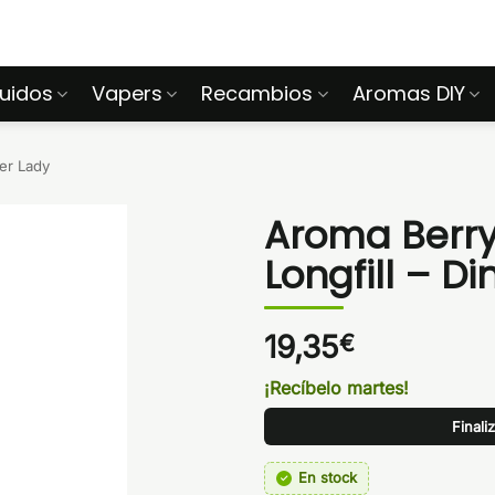
quidos
Vapers
Recambios
Aromas DIY
er Lady
Aroma Berry
Longfill – D
19,35
€
¡Recíbelo martes!
Finali
En stock