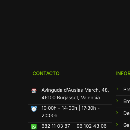
CONTACTO
INFO
Pr
Avinguda d'Ausiàs March, 48,
46100 Burjassot, Valencia
En
10:00h - 14:00h | 17:30h -
De
20:00h
Ga
682 11 03 87 – 96 102 43 06