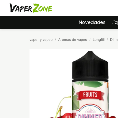
Saltar
al
contenido
Novedades
Lí
vaper y vapeo
/
Aromas de vapeo
/
Longfill
/
Dinn