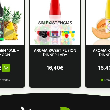
SIN EXISTENCIAS
EN 10ML –
AROMA SWEET FUSION
AROMA K
 MOON
DINNER LADY
DINNE
€
16,40
€
16,4
a martes
Entr