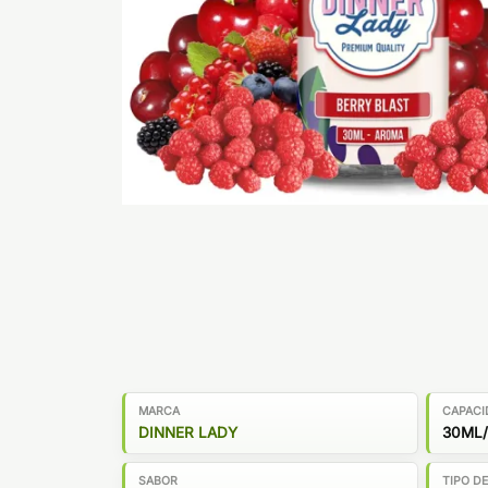
MARCA
CAPACI
DINNER LADY
30ML/
SABOR
TIPO D