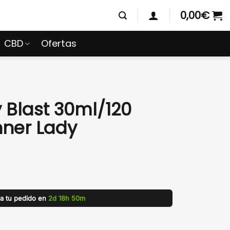
0,00
€
CBD
Ofertas
 Blast 30ml/120
inner Lady
za tu pedido en
2d 18h 50m