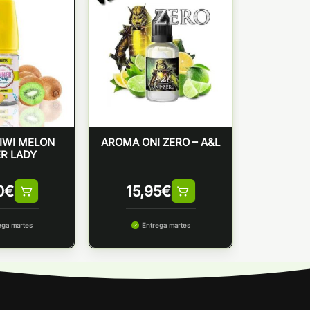
IWI MELON
AROMA ONI ZERO – A&L
R LADY
0
€
15,95
€
ega martes
Entrega martes