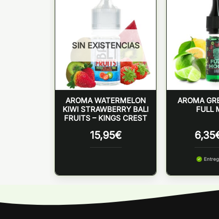
SIN EXISTENCIAS
RY BURST
AROMA WATERMELON
AROMA GRE
ST JUICE
KIWI STRAWBERRY BALI
FULL
FRUITS – KINGS CREST
€
15,95
€
6,35
 martes
Entreg