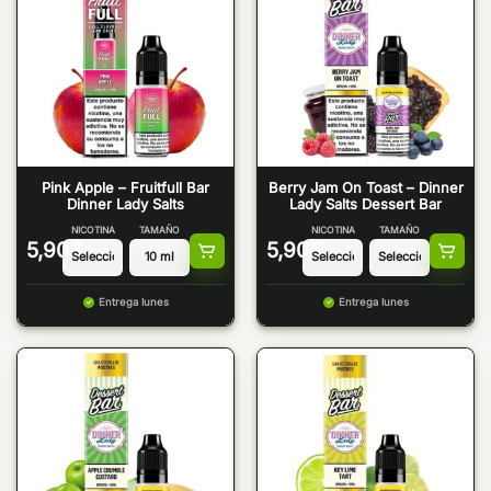
Pink Apple – Fruitfull Bar
Berry Jam On Toast – Dinner
Dinner Lady Salts
Lady Salts Dessert Bar
NICOTINA
TAMAÑO
NICOTINA
TAMAÑO
5,90
€
5,90
€
Entrega lunes
Entrega lunes