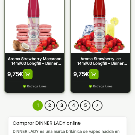
Aroma Strawberry Macaroon
Aroma Strawberry Ice
14ml/60 Longfill – Dinner
14ml/60 Longfill – Dinner
Lady
Lady
9,75
€
9,75
€
Entrega lunes
Entrega lunes
1
2
3
4
5
Comprar DINNER LADY online
DINNER LADY es una marca británica de vapeo nacida en