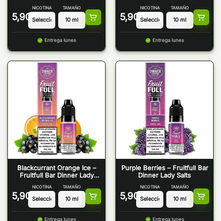
Salts
NICOTINA
TAMAÑO
NICOTINA
TAMAÑO
5,90
€
5,90
€
Entrega lunes
Entrega lunes
Blackcurrant Orange Ice –
Purple Berries – Fruitfull Bar
Fruitfull Bar Dinner Lady
Dinner Lady Salts
Salts
NICOTINA
TAMAÑO
NICOTINA
TAMAÑO
5,90
€
5,90
€
Entrega lunes
Entrega lunes