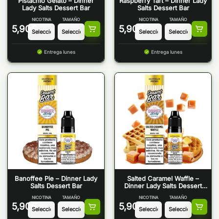
Pistachio Gelato – Dinner
Raspberry Tart – Dinner Lady
Lady Salts Dessert Bar
Salts Dessert Bar
NICOTINA
TAMAÑO
NICOTINA
TAMAÑO
5,90
€
5,90
€
Entrega lunes
Entrega lunes
Banoffee Pie – Dinner Lady
Salted Caramel Waffle –
Salts Dessert Bar
Dinner Lady Salts Dessert
Bar
NICOTINA
TAMAÑO
NICOTINA
TAMAÑO
5,90
€
5,90
€