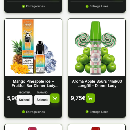
Entrega lunes
Entrega lunes
Mango Pineapple Ice –
Aroma Apple Sours 14ml/60
Fruitfull Bar Dinner Lady
Longfill – Dinner Lady
Salts
NICOTINA
TAMAÑO
5,90
€
9,75
€
Entrega lunes
Entrega lunes