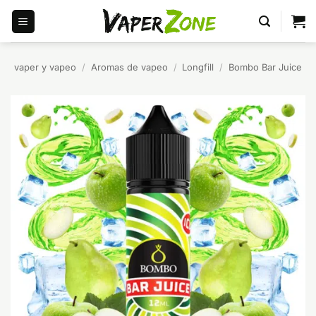
Saltar
al
contenido
vaper y vapeo
/
Aromas de vapeo
/
Longfill
/
Bombo Bar Juice