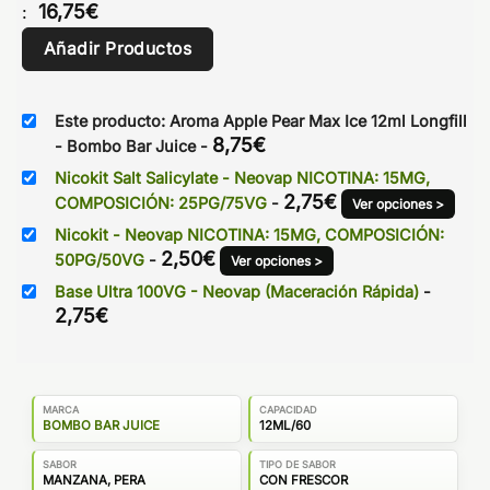
16,75
€
:
Añadir Productos
Este producto: Aroma Apple Pear Max Ice 12ml Longfill
8,75
€
- Bombo Bar Juice
-
Nicokit Salt Salicylate - Neovap NICOTINA: 15MG,
2,75
€
COMPOSICIÓN: 25PG/75VG
-
Ver opciones >
Nicokit - Neovap NICOTINA: 15MG, COMPOSICIÓN:
2,50
€
50PG/50VG
-
Ver opciones >
Base Ultra 100VG - Neovap (Maceración Rápida)
-
2,75
€
MARCA
CAPACIDAD
BOMBO BAR JUICE
12ML/60
SABOR
TIPO DE SABOR
MANZANA, PERA
CON FRESCOR