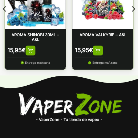
AROMA SHINOBI 30ML –
AROMA VALKYRIE – A&L
A&L
15,95
€
15,95
€
Entrega maÃ±ana
Entrega maÃ±ana
- VaperZone - Tu tienda de vapeo -