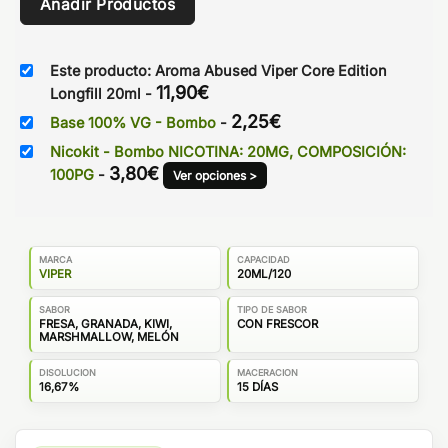
Añadir Productos
Este producto: Aroma Abused Viper Core Edition
11,90
€
Longfill 20ml
-
2,25
€
Base 100% VG - Bombo
-
Nicokit - Bombo NICOTINA: 20MG, COMPOSICIÓN:
3,80
€
100PG
-
Ver opciones >
MARCA
CAPACIDAD
VIPER
20ML/120
SABOR
TIPO DE SABOR
FRESA, GRANADA, KIWI,
CON FRESCOR
MARSHMALLOW, MELÓN
DISOLUCION
MACERACION
16,67%
15 DÍAS