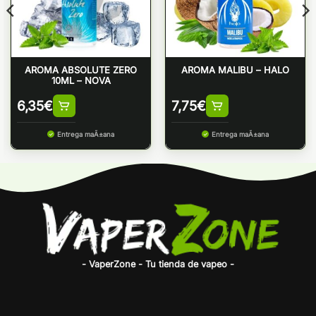
AROMA ABSOLUTE ZERO
AROMA MALIBU – HALO
10ML – NOVA
6,35
€
7,75
€
Entrega maÃ±ana
Entrega maÃ±ana
- VaperZone - Tu tienda de vapeo -