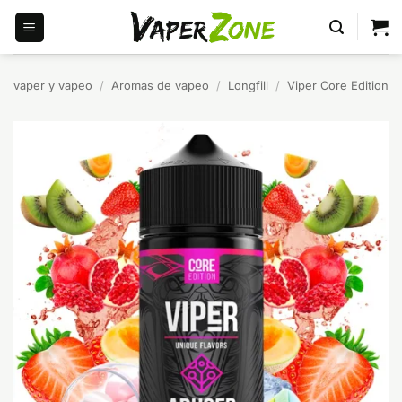
Saltar
al
contenido
vaper y vapeo
/
Aromas de vapeo
/
Longfill
/
Viper Core Edition