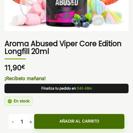
Aroma Abused Viper Core Edition
Longfill 20ml
11,90
€
¡Recíbelo mañana!
Finaliza tu pedido en
04h 48m
En stock
Aroma Abused Viper Core Edition Longfill 20ml cantidad
AÑADIR AL CARRITO