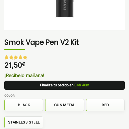
Smok Vape Pen V2 Kit
21,50
€
Valorado
1
con
5
de 5
en base a
¡Recíbelo mañana!
valoración
de un
Finaliza tu pedido en
04h 48m
cliente
COLOR
BLACK
GUN METAL
RED
STAINLESS STEEL