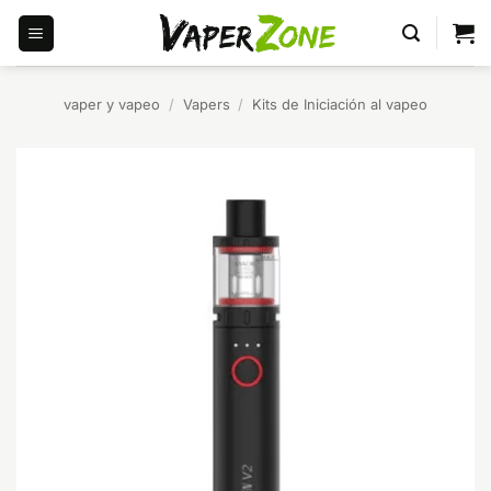
Saltar
al
contenido
vaper y vapeo
/
Vapers
/
Kits de Iniciación al vapeo