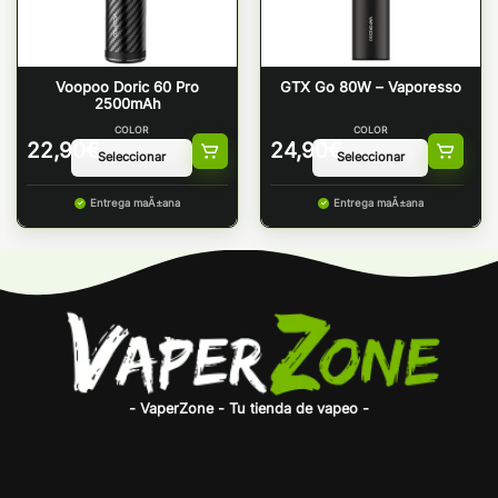
Voopoo Doric 60 Pro
GTX Go 80W – Vaporesso
2500mAh
COLOR
COLOR
22,90
€
24,90
€
Entrega maÃ±ana
Entrega maÃ±ana
- VaperZone - Tu tienda de vapeo -