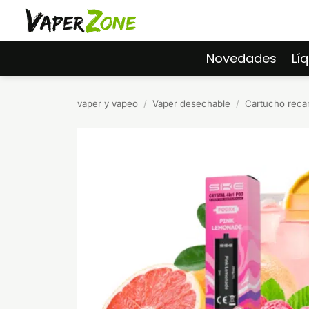
Saltar
al
contenido
Novedades
Lí
vaper y vapeo
/
Vaper desechable
/
Cartucho reca