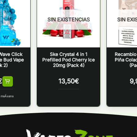
SIN EXISTENCIAS
SIN EXI
Wave Click
Ske Crystal 4 in 1
Recambio 
e Bud Vape
Prefilled Pod Cherry Ice
Piña Cola
k 2)
20mg (Pack 4)
(Pa
€
13,50
€
9,
a maÃ±ana