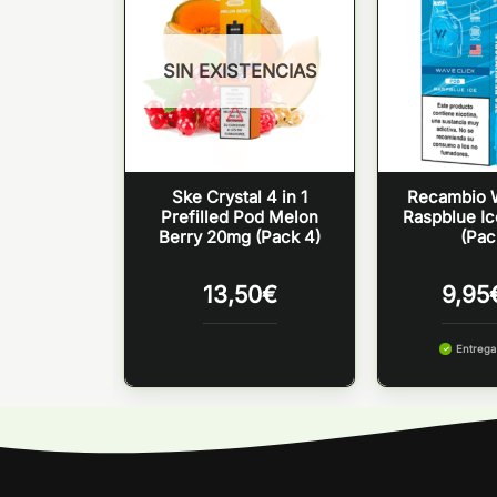
TENCIAS
SIN EXISTENCIAS
ave Click
Ske Crystal 4 in 1
Recambio 
l Bud Vape
Prefilled Pod Melon
Raspblue Ic
 2)
Berry 20mg (Pack 4)
(Pac
5
€
13,50
€
9,95
Entreg