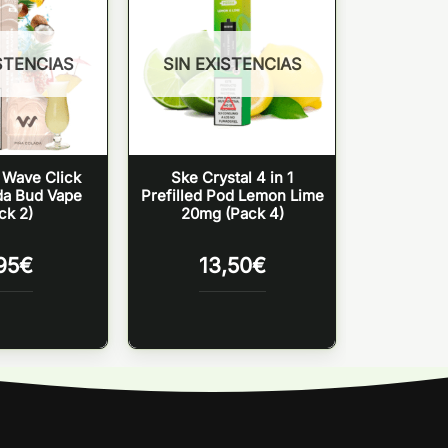
STENCIAS
SIN EXISTENCIAS
Wave Click
Ske Crystal 4 in 1
da Bud Vape
Prefilled Pod Lemon Lime
ck 2)
20mg (Pack 4)
95
€
13,50
€