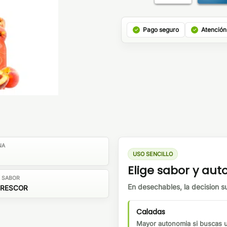
Pago seguro
Atención
NA
USO SENCILLO
Elige sabor y au
E SABOR
En desechables, la decision su
FRESCOR
Caladas
Mayor autonomia si buscas us