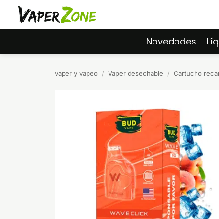
Saltar
al
contenido
Novedades
Lí
vaper y vapeo
/
Vaper desechable
/
Cartucho reca