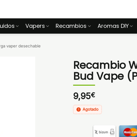
quidos
Vapers
Recambios
Aromas DIY
rga vaper desechable
Recambio Wa
Bud Vape (P
9,95
€
Agotado