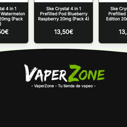
al 4 in 1
Ske Crystal 4 in 1
Ske Crys
d Watermelon
Prefilled Pod Blueberry
Prefille
20mg (Pack
Raspberry 20mg (Pack 4)
Edition 2
)
50
€
13,50
€
13
- VaperZone - Tu tienda de vapeo -