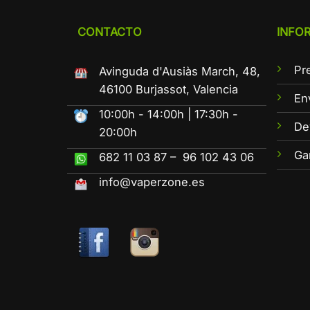
CONTACTO
INFO
Pr
Avinguda d'Ausiàs March, 48,
46100 Burjassot, Valencia
En
10:00h - 14:00h | 17:30h -
De
20:00h
Ga
682 11 03 87 – 96 102 43 06
info@vaperzone.es