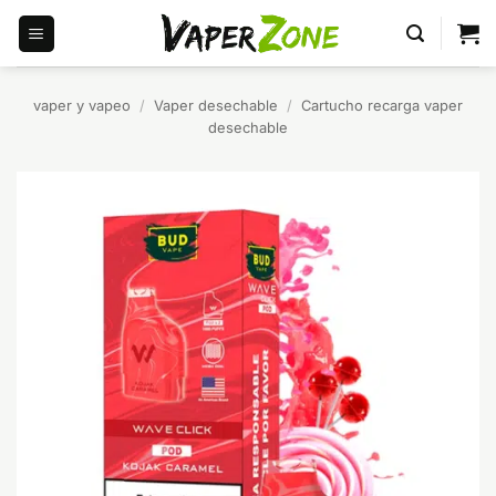
Saltar
al
contenido
vaper y vapeo
/
Vaper desechable
/
Cartucho recarga vaper
desechable