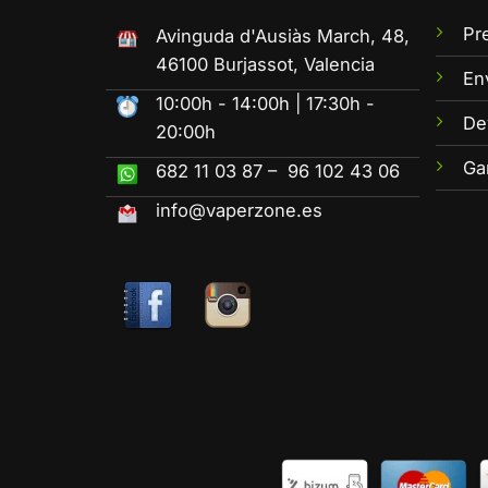
Pr
Avinguda d'Ausiàs March, 48,
46100 Burjassot, Valencia
En
10:00h - 14:00h | 17:30h -
De
20:00h
Ga
682 11 03 87 – 96 102 43 06
info@vaperzone.es