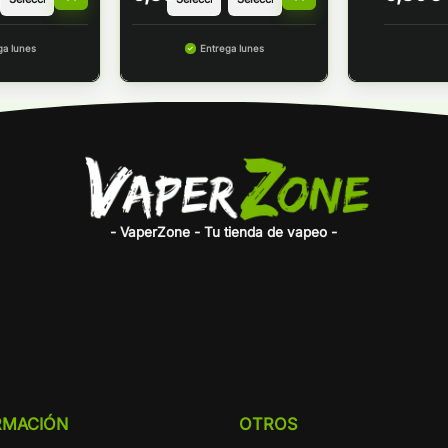
ga lunes
Entrega lunes
- VaperZone - Tu tienda de vapeo -
RMACIÓN
OTROS