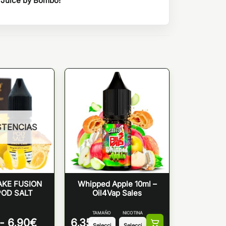
r Juice by Bombo!
STENCIAS
KE FUSION
Whipped Apple 10ml –
POD SALT
Oil4Vap Sales
TAMAÑO
NICOTINA
Rango
-
6,90
€
6,35
€