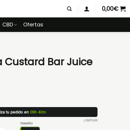
0,00
€
CBD
Ofertas
a Custard Bar Juice
liza tu pedido en
09h 40m
LIMPIAR
TAMAÑO