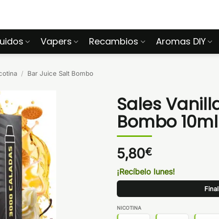
quidos
Vapers
Recambios
Aromas DIY
cotina
/
Bar Juice Salt Bombo
Sales Vanill
Bombo 10ml
5,80
€
¡Recíbelo lunes!
Fina
NICOTINA