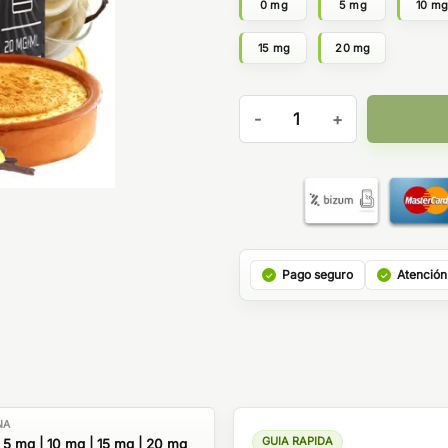
0 mg
5 mg
10 m
15 mg
20 mg
Sales Vanilla Custard Bar Ju
Pago seguro
Atención
NA
GUIA RAPIDA
 5 mg | 10 mg | 15 mg | 20 mg