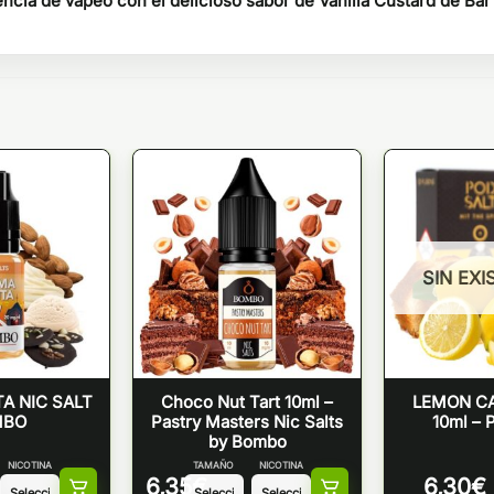
encia de vapeo con el delicioso sabor de Vanilla Custard de Ba
SIN EXI
A NIC SALT
Choco Nut Tart 10ml –
LEMON CA
MBO
Pastry Masters Nic Salts
10ml – 
by Bombo
NICOTINA
TAMAÑO
NICOTINA
6,35
€
6,30
€