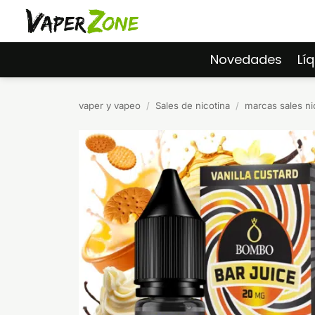
Saltar
al
contenido
Novedades
Lí
vaper y vapeo
/
Sales de nicotina
/
marcas sales ni