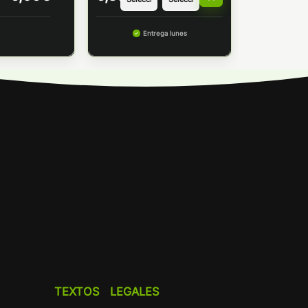
de
precios:
desde
Entrega lunes
6,30€
hasta
6,90€
TEXTOS LEGALES