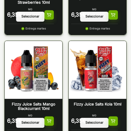
Strawberries 10ml
MG
MG
6,35
€
6,35
€
Entrega martes
Entrega martes
Fizzy Juice Salts Mango
Fizzy Juice Salts Kola 10ml
Blackcurrant 10ml
MG
MG
6,35
€
6,35
€