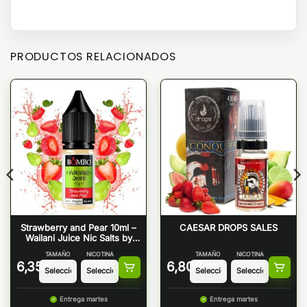
PRODUCTOS RELACIONADOS
Strawberry and Pear 10ml –
CAESAR DROPS SALES
Wailani Juice Nic Salts by
Bombo
TAMAÑO
NICOTINA
TAMAÑO
NICOTINA
6,35
€
6,80
€
Entrega martes
Entrega martes