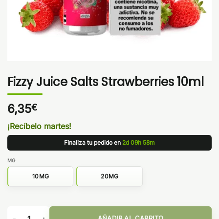
Fizzy Juice Salts Strawberries 10ml
6,35
€
¡Recíbelo martes!
Finaliza tu pedido en
2d 09h 58m
MG
10MG
20MG
Fizzy Juice Salts Strawberries 10ml cantidad
AÑADIR AL CARRITO