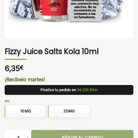
Fizzy Juice Salts Kola 10ml
6,35
€
¡Recíbelo martes!
Finaliza tu pedido en
2d 22h 50m
MG
10MG
20MG
Fizzy Juice Salts Kola 10ml cantidad
AÑADIR AL CARRITO