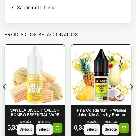
Sabor: cola, hielo
PRODUCTOS RELACIONADOS
VANILLA BISCUIT SALES –
Piña Colada 10ml – Wailani
BOMBO ESSENTIAL VAPE
Juice Nic Salts by Bombo
TAMAÑO
NICOTINA
TAMAÑO
NICOTINA
5,35
€
6,35
€