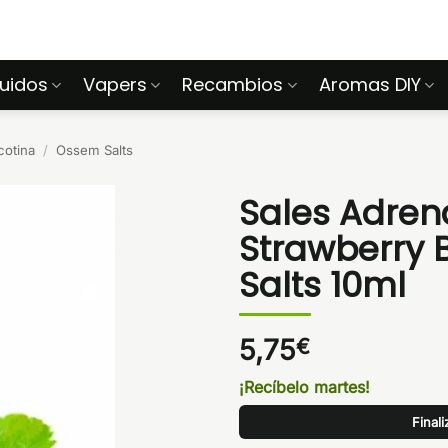
quidos
Vapers
Recambios
Aromas DIY
cotina
/
Ossem Salts
Sales Adren
Strawberry 
Salts 10ml
5,75
€
¡Recíbelo martes!
Final