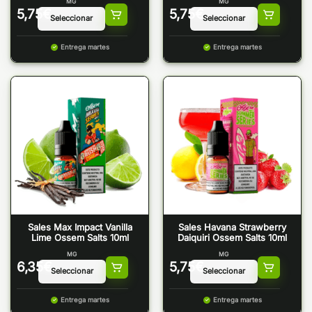
MG
MG
5,75
€
5,75
€
Entrega martes
Entrega martes
Sales Max Impact Vanilla
Sales Havana Strawberry
Lime Ossem Salts 10ml
Daiquiri Ossem Salts 10ml
MG
MG
6,35
€
5,75
€
Entrega martes
Entrega martes