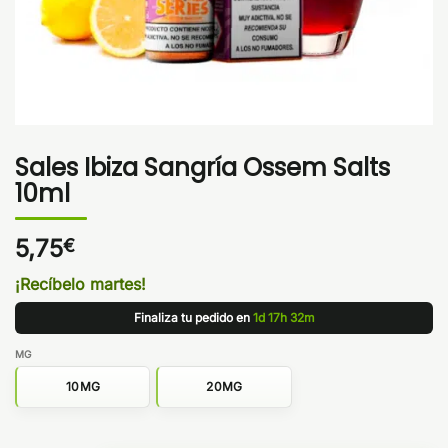
Sales Ibiza Sangría Ossem Salts
10ml
5,75
€
¡Recíbelo martes!
Finaliza tu pedido en
1d 17h 32m
MG
10MG
20MG