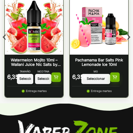
Watermelon Mojito 10ml –
Pachamama Bar Salts Pink
Wailani Juice Nic Salts by
Lemonade Ice 10ml
Bombo
TAMAÑO
NICOTINA
MG
6,35
€
6,35
€
Entrega martes
Entrega martes