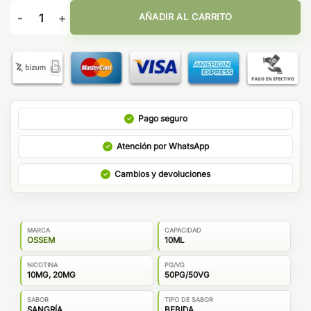
Sales Ibiza Sangría Ossem Salts 10ml cantidad
AÑADIR AL CARRITO
Pago seguro
Atención por WhatsApp
Cambios y devoluciones
MARCA
CAPACIDAD
OSSEM
10ML
NICOTINA
PG/VG
10MG, 20MG
50PG/50VG
SABOR
TIPO DE SABOR
SANGRÍA
BEBIDA